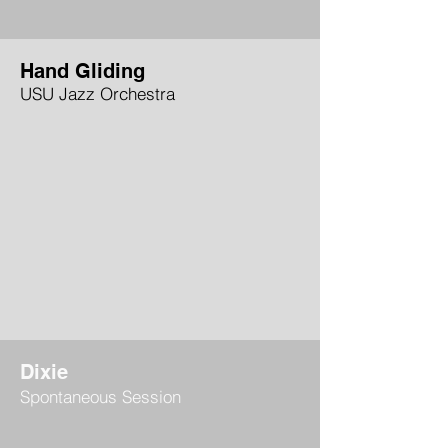
Hand Gliding
USU Jazz Orchestra
Dixie
Spontaneous Session