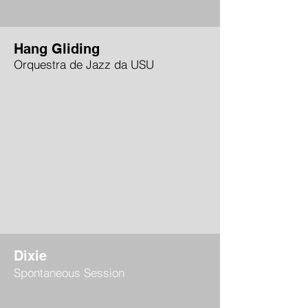
Hang Gliding
Orquestra de Jazz da USU
Dixie
Spontaneous Session